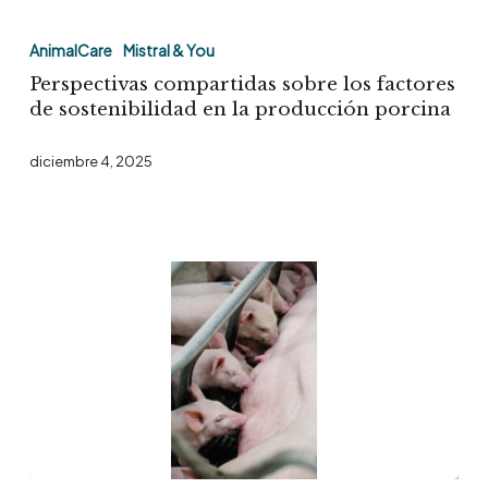
Perspectivas
compartidas
AnimalCare
Mistral & You
sobre
Perspectivas compartidas sobre los factores
los
de sostenibilidad en la producción porcina
factores
diciembre 4, 2025
de
sostenibilidad
en
la
producción
porcina