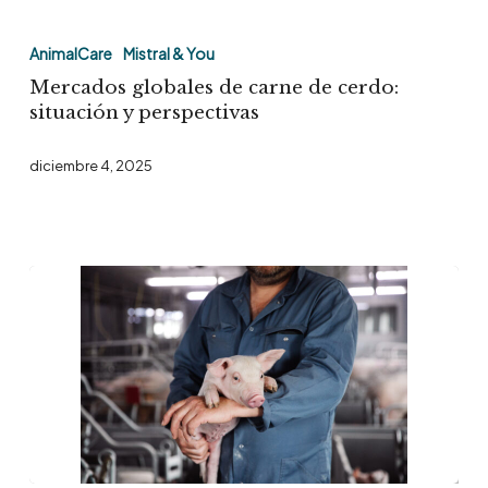
Mercados
globales
AnimalCare
Mistral & You
de
Mercados globales de carne de cerdo:
carne
situación y perspectivas
de
diciembre 4, 2025
cerdo:
situación
y
perspectivas