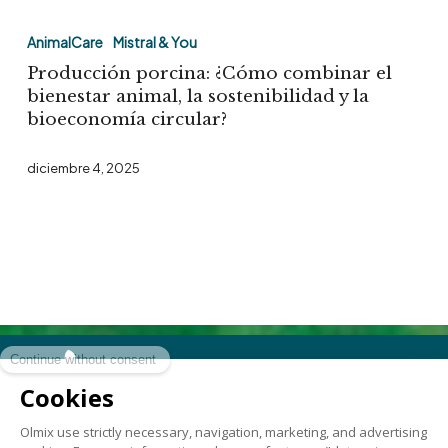
Producción
porcina:
AnimalCare
Mistral & You
¿Cómo
Producción porcina: ¿Cómo combinar el
combinar
bienestar animal, la sostenibilidad y la
bioeconomía circular?
el
bienestar
diciembre 4, 2025
animal,
la
sostenibilidad
y
la
bioeconomía
circular?